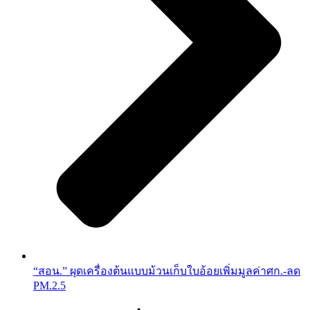
“สอน.” ผุดเครื่องต้นแบบม้วนเก็บใบอ้อยเพิ่มมูลค่าศก.-ลด
PM.2.5